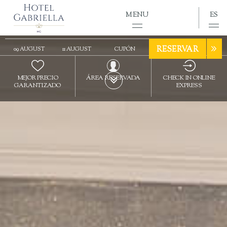
Ubicación
MENU
ES
LAS VENTAJAS DE LA RESERVA DIRECTA
RESERVAR
MEJOR PRECIO
ÁREA RESERVADA
CHECK IN ONLINE
GARANTIZADO
EXPRESS